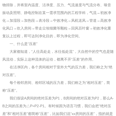
物排除，并将室内温度、洁净度、压力、气流速度与气流分布、噪音
振动及照明、静电控制在某一需求范围内的工程学科，气流→初效净
化→加湿段→加热段→表冷段→中效净化→风机送风→管道→高效净
化风口→吹入房间→带走尘埃细菌等颗粒→回风百叶窗→初效净化重
复以上过程，即可达到净化目的，即为净化空间。
一、什么是“压差”
大家都知道，“人往高处走，水往低处流”，大自然中的空气也是随
风流动，实际上这种流体的运动，都离不开“压差”的作用。
在洁净区内，各个房间相对于室外大气的压力差，我们称之为“绝
对压差”。
每个相邻房间、相邻区域的压力差，我们称之为“相对压差”，简
称“压差”。
我们假设A房间的绝对压差为P1，B房间的绝对压差为P2，那么A-
B之间的压差为△P=P2-P1。有时候因为语言习惯，我们会把“绝对压
差”和“相对压差”都简称“压差”，比如我们说“xx房间的压差”，指的就是