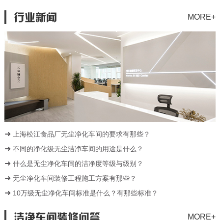
行业新闻
MORE+
Q 食品GMP净化车间良好生产规范的原则有哪些？
A GMP是对食物出产过程中的各个环节、各个......
Q 净化车间洁净等级标准
A 引言在现代工业生产中，尤其是涉及精密制造......
Q 电子半导体净化车间注意事项：确保高洁净环境的关键要素
上海松江食品厂无尘净化车间的要求有那些？
A 电子半导体制造是当今高科技产业的核心，其......
不同的净化级无尘洁净车间的用途是什么？
什么是无尘净化车间的洁净度等级与级别？
Q 洁净区更衣室管理制度
无尘净化车间装修工程施工方案有那些？
A 1、目的建立更衣室办理制度，保证更衣室正......
10万级无尘净化车间标准是什么？有那些标准？
Q GMP药厂洁净室更衣间设计注意要点
洁净车间装修问答
MORE+