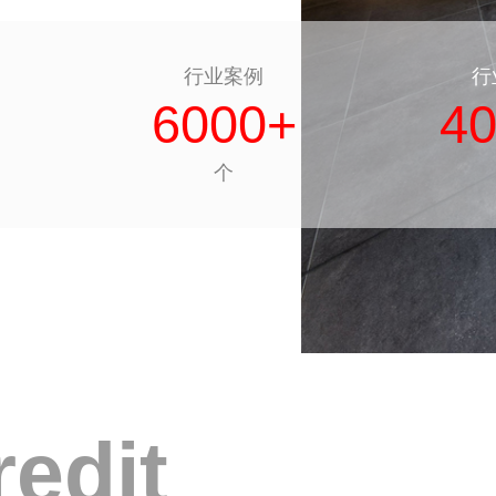
行业案例
行
6000+
4
个
redit