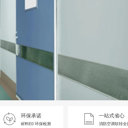
台
洁净厂房设计
查看更多
查看更多
环保承诺
一站式省心
材料E0 环保检测
消防空调软转全