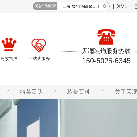
关键词搜索
|
XML
|
天澜装饰服务热线
高效售后
一站式服务
150-5025-6345
精英团队
装修百科
关于天
/
/
/
无尘室
车间工程
洁净厂房设计
净车间效果图
装修问答
化妆品洁净车间
10万级净化车间工程
风淋室
电子工业洁净厂房设计
食品厂洁净车间效果图
查看更多
查看更多