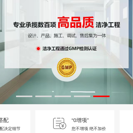
查看更多
查看更多
传递窗
食品工业洁净用房建筑
查看更多
超净工作
医药工业
搭配
“0增项”
配决定细节
您不增项 绝不加价