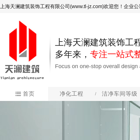
上海天澜建筑装饰工程有限公司(www.tl-jz.com)欢迎您！
上海天澜建筑装饰工
多年来，
专注一站式整
Focus on one-stop overall design 
天澜建筑
Tianlan architecture
首页
净化工程
洁净车间等级
/
电子工业无尘室
百级净化车间工程
净化板
洁净厂房设计规范 G
电子工业无尘室效果图
设计团队
净化百科
关于我们
洁净车间等级
洁净配套系统
厂房设计规范
装修效果图
净化工程
精英团队
装修百科
关于天澜