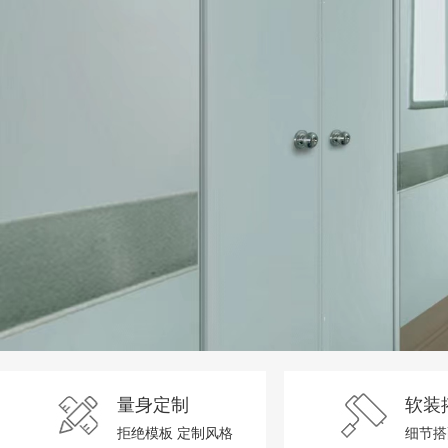
TianLan
TianLan
TianLan
TianLan
TianLan
TianLan
TianLan
TianLan
实验室洁净车间
30万级净化车间工程
货淋
洁净室施工及验收规范
化妆品洁净车间效果图
量身定制
软装
拒绝模板 定制风格
细节搭