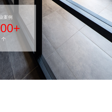
业案例
000+
个