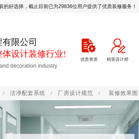
企业公装的好选择，截止目前已为29836位用户提供了优质装修服务！
程有限公司
体设计装修行业!
优质资质
精英设计师
and decoration industry
洁净配套系统
厂房设计规范
装修效果图
/
/
/
食品厂洁净车间
千级净化车间工程
洁净门
洁净厂房设计规范 G
生物医药无尘室效果图
设计理念
行业新闻
联系我们
生物医药
万级净化
洁净窗
电子工业
实验室洁
查看更多
洁净车间
人才招聘