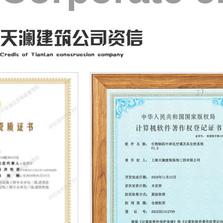
天澜建筑公司资信
Credit of Tianlan construction company